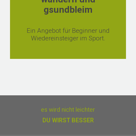
gsundbleim
Ein Angebot für Beginner und
Wiedereinsteiger im Sport.
es wird nicht leichter
DU WIRST BESSER